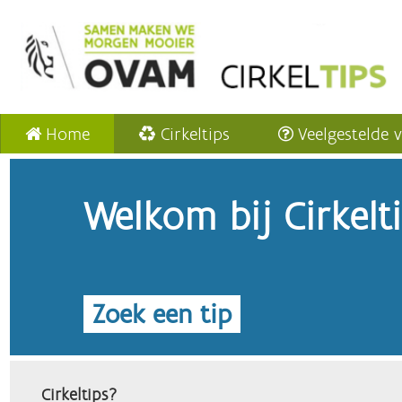
Home
Cirkeltips
Veelgestelde 
Welkom bij Cirkelt
Zoek een tip
Cirkeltips?