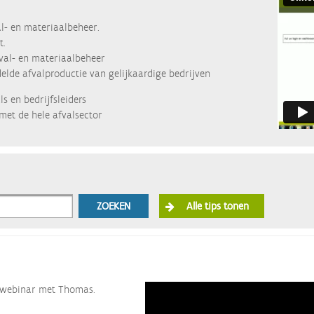
l- en materiaalbeheer.
t.
fval- en materiaalbeheer
lde afvalproductie van gelijkaardige bedrijven
s en bedrijfsleiders
met de hele afvalsector
ZOEKEN
Alle tips tonen
ze webinar met Thomas.