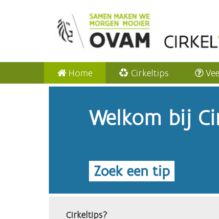
Home
Cirkeltips
Vee
Welkom bij Cir
Zoek een tip
Cirkeltips?