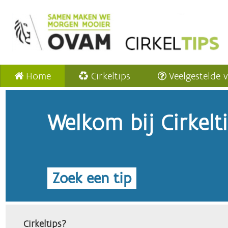
Home
Cirkeltips
Veelgestelde 
Welkom bij Cirkelt
Zoek een tip
Cirkeltips?