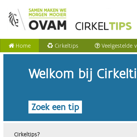
Home
Cirkeltips
Veelgestelde 
Welkom bij Cirkelt
Zoek een tip
Cirkeltips?