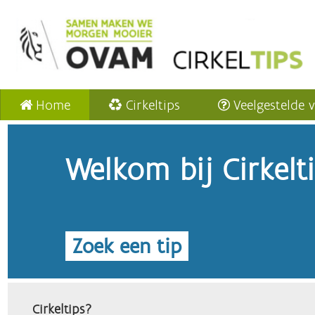
Home
Cirkeltips
Veelgestelde 
Welkom bij Cirkelt
Zoek een tip
Cirkeltips?