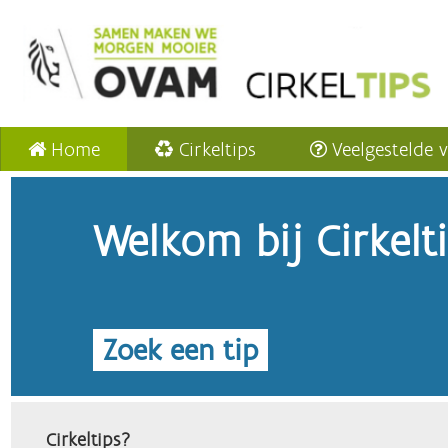
Home
Cirkeltips
Veelgestelde 
Welkom bij Cirkelt
Zoek een tip
Cirkeltips?