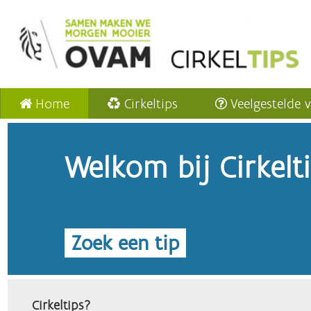
Home
Cirkeltips
Veelgestelde 
Welkom bij Cirkelt
Zoek een tip
Cirkeltips?