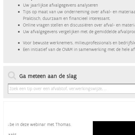
Uw jaarlijkse afvalgegevens analyseren
Tips op maat van uw onderneming over afval- en materiaa
Praktisch, duurzaam en financieel interessant.
Online vragen stellen en discussiëren over afval- en mater
Uw afvalgegevens vergelijken met de gemiddelde afvalprod
Voor bewuste werknemers, milieuprofessionals en bedrijfsl
Een initiatief van de OVAM in samenwerking met de hele af
Ga meteen aan de slag
Op maat van uw bedrijf
Met een Cirkeltips-account hebt u vele voordelen:
Toegang tot het online discussieplatform.