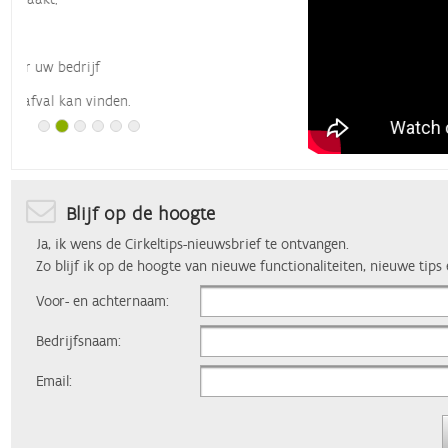
Toegang tot alle afvalgegevens die uw bedrijf ooit 
Toegang tot de benchmarks
De vinger op de pols: ontvang als eerste nieuwe tips
Een account maken duurt 2 minuten. En het is gratis.
Blijf op de hoogte
Ja, ik wens de Cirkeltips-nieuwsbrief te ontvangen.
Zo blijf ik op de hoogte van nieuwe functionaliteiten, nieuwe tips
Voor- en achternaam:
Bedrijfsnaam:
Email: