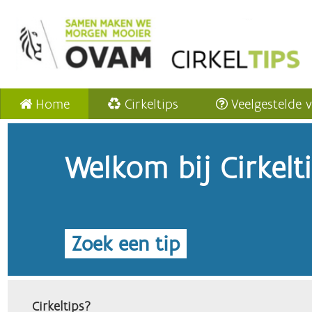
Home
Cirkeltips
Veelgestelde 
Welkom bij Cirkelt
Zoek een tip
Cirkeltips?