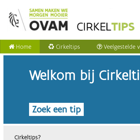
Home
Cirkeltips
Veelgestelde 
Welkom bij Cirkelt
Zoek een tip
Cirkeltips?