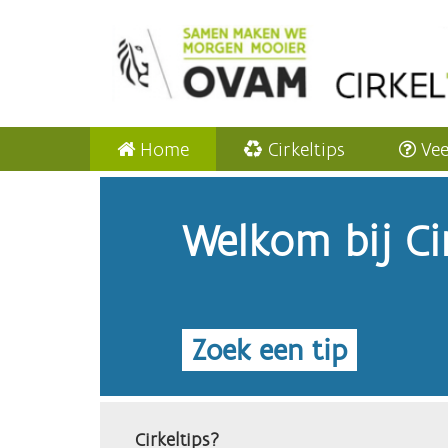
Home
Cirkeltips
Vee
Welkom bij Cir
Zoek een tip
Cirkeltips?