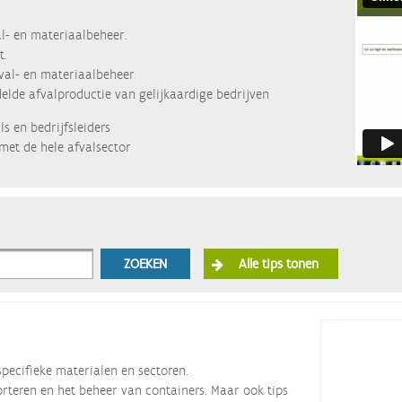
l- en materiaalbeheer.
t.
fval- en materiaalbeheer
lde afvalproductie van gelijkaardige bedrijven
s en bedrijfsleiders
met de hele afvalsector
ZOEKEN
Alle tips tonen
specifieke materialen en sectoren.
orteren en het beheer van containers. Maar ook tips