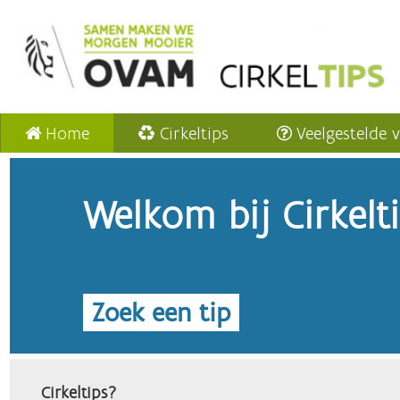
Home
Cirkeltips
Veelgestelde 
Welkom bij Cirkelt
Zoek een tip
Cirkeltips?