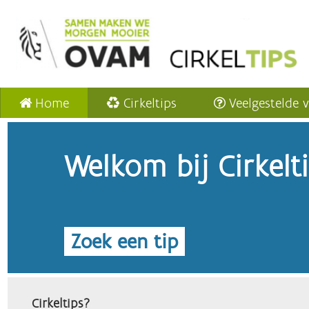
Home
Cirkeltips
Veelgestelde 
Welkom bij Cirkelt
Zoek een tip
Cirkeltips?