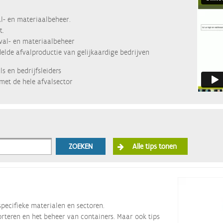
l- en materiaalbeheer.
t.
fval- en materiaalbeheer
lde afvalproductie van gelijkaardige bedrijven
s en bedrijfsleiders
met de hele afvalsector
ZOEKEN
Alle tips tonen
specifieke materialen en sectoren.
orteren en het beheer van containers. Maar ook tips