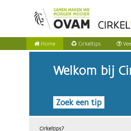
Home
Cirkeltips
Vee
Welkom bij Cir
Zoek een tip
Cirkeltips?