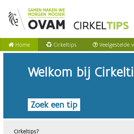
Home
Cirkeltips
Veelgestelde 
Welkom bij Cirkelt
Zoek een tip
Cirkeltips?