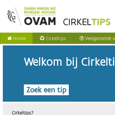
Home
Cirkeltips
Veelgestelde 
Welkom bij Cirkelt
Zoek een tip
Cirkeltips?