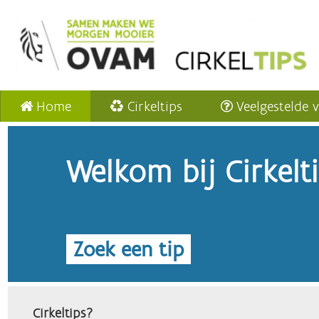
Home
Cirkeltips
Veelgestelde 
Welkom bij Cirkelt
Zoek een tip
Cirkeltips?