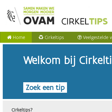
Home
Cirkeltips
Veelgestelde 
Welkom bij Cirkelt
Zoek een tip
Cirkeltips?