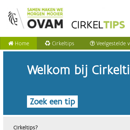
Home
Cirkeltips
Veelgestelde 
Welkom bij Cirkelt
Zoek een tip
Cirkeltips?