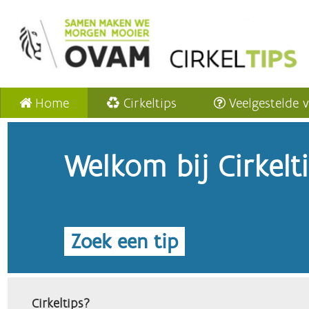
Home
Cirkeltips
Veelgestelde 
Welkom bij Cirkelt
Zoek een tip
Cirkeltips?