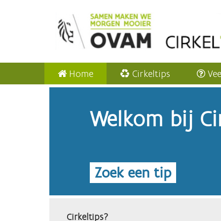
Home
Cirkeltips
Vee
Welkom bij Cir
Zoek een tip
Cirkeltips?