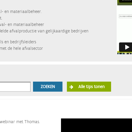
l- en materiaalbeheer.
t.
fval- en materiaalbeheer
lde afvalproductie van gelijkaardige bedrijven
s en bedrijfsleiders
met de hele afvalsector
ZOEKEN
Alle tips tonen
ze webinar met Thomas.