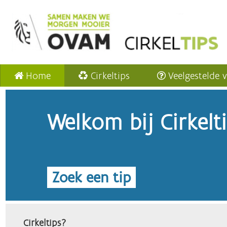
Home
Cirkeltips
Veelgestelde 
Welkom bij Cirkelt
Zoek een tip
Cirkeltips?