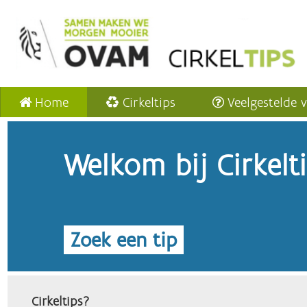
Home
Cirkeltips
Veelgestelde 
Welkom bij Cirkelt
Zoek een tip
Cirkeltips?