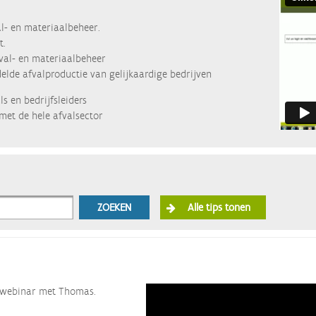
l- en materiaalbeheer.
t.
fval- en materiaalbeheer
lde afvalproductie van gelijkaardige bedrijven
s en bedrijfsleiders
met de hele afvalsector
ZOEKEN
Alle tips tonen
ze webinar met Thomas.