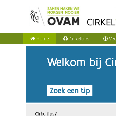
Home
Cirkeltips
Vee
Welkom bij Cir
Zoek een tip
Cirkeltips?