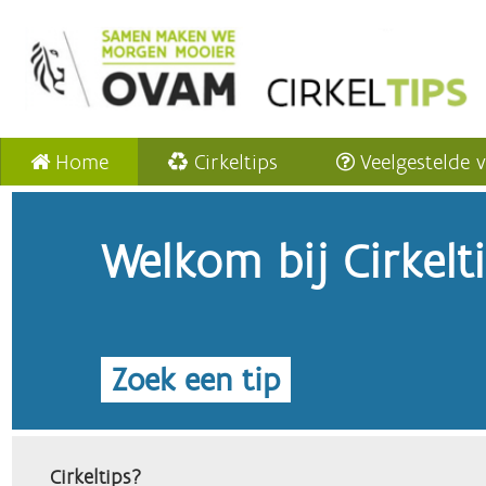
Home
Cirkeltips
Veelgestelde 
Welkom bij Cirkelt
Zoek een tip
Cirkeltips?