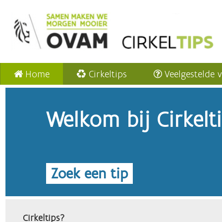
Home
Cirkeltips
Veelgestelde 
Welkom bij Cirkelt
Zoek een tip
Cirkeltips?