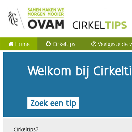
Home
Cirkeltips
Veelgestelde 
Welkom bij Cirkelt
Zoek een tip
Cirkeltips?