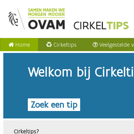
Home
Cirkeltips
Veelgestelde 
Welkom bij Cirkelt
Zoek een tip
Cirkeltips?