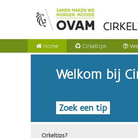
Home
Cirkeltips
Vee
Welkom bij Cir
Zoek een tip
Cirkeltips?