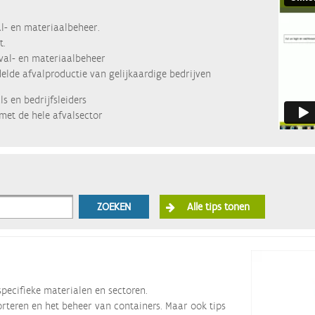
l- en materiaalbeheer.
t.
fval- en materiaalbeheer
lde afvalproductie van gelijkaardige bedrijven
s en bedrijfsleiders
met de hele afvalsector
ZOEKEN
Alle tips tonen
specifieke materialen en sectoren.
orteren en het beheer van containers. Maar ook tips