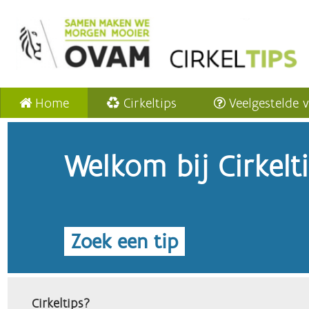
Home
Cirkeltips
Veelgestelde 
Welkom bij Cirkelt
Zoek een tip
Cirkeltips?