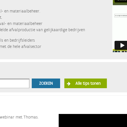
l- en materiaalbeheer.
t.
fval- en materiaalbeheer
lde afvalproductie van gelijkaardige bedrijven
s en bedrijfsleiders
met de hele afvalsector
ZOEKEN
Alle tips tonen
ze webinar met Thomas.