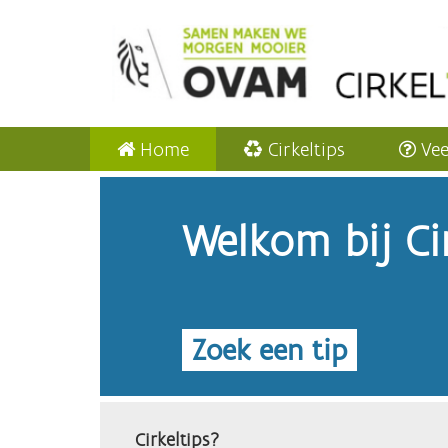
Home
Cirkeltips
Vee
Welkom bij Cir
Zoek een tip
Cirkeltips?