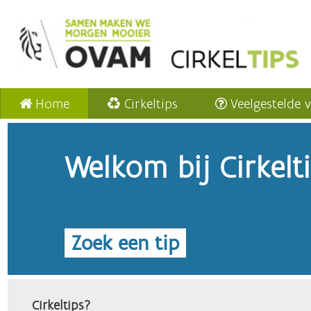
Home
Cirkeltips
Veelgestelde 
Welkom bij Cirkelt
Zoek een tip
Cirkeltips?