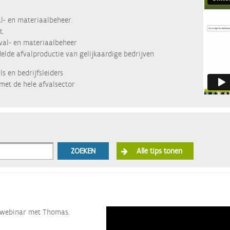
l- en materiaalbeheer.
t.
fval- en materiaalbeheer
lde afvalproductie van gelijkaardige bedrijven
s en bedrijfsleiders
met de hele afvalsector
ZOEKEN
Alle tips tonen
ze webinar met Thomas.