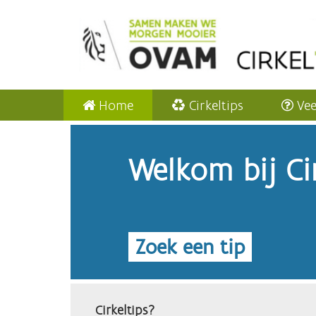
Home
Cirkeltips
Vee
Welkom bij Cir
Zoek een tip
Cirkeltips?