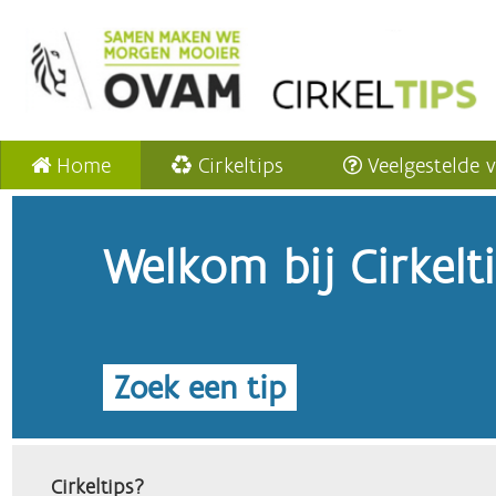
Home
Cirkeltips
Veelgestelde 
Welkom bij Cirkelt
Zoek een tip
Cirkeltips?