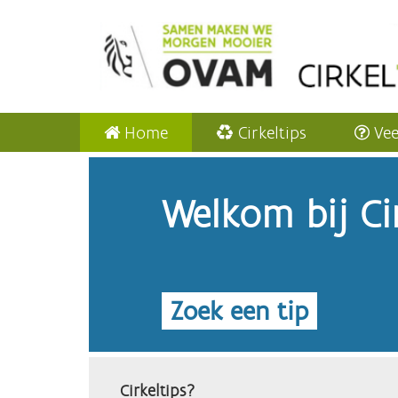
Home
Cirkeltips
Vee
Welkom bij Cir
Zoek een tip
Cirkeltips?