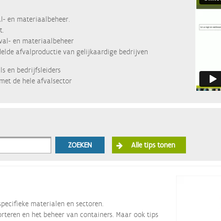
l- en materiaalbeheer.
t.
fval- en materiaalbeheer
lde afvalproductie van gelijkaardige bedrijven
s en bedrijfsleiders
met de hele afvalsector
ZOEKEN
Alle tips tonen
specifieke materialen en sectoren.
orteren en het beheer van containers. Maar ook tips