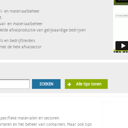
l- en materiaalbeheer.
t.
fval- en materiaalbeheer
lde afvalproductie van gelijkaardige bedrijven
s en bedrijfsleiders
met de hele afvalsector
ZOEKEN
Alle tips tonen
specifieke materialen en sectoren.
orteren en het beheer van containers. Maar ook tips