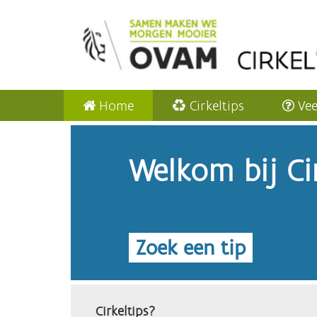
Home
Cirkeltips
Vee
Welkom bij Cir
Zoek een tip
Cirkeltips?