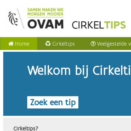
Home
Cirkeltips
Veelgestelde 
Welkom bij Cirkelt
Zoek een tip
Cirkeltips?