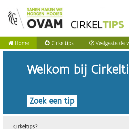
Home
Cirkeltips
Veelgestelde 
Welkom bij Cirkelt
Zoek een tip
Cirkeltips?