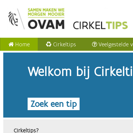
Home
Cirkeltips
Veelgestelde 
Welkom bij Cirkelt
Zoek een tip
Cirkeltips?