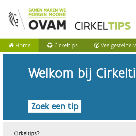
Home
Cirkeltips
Veelgestelde 
Welkom bij Cirkelt
Zoek een tip
Cirkeltips?